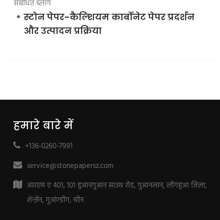
संबंधित ब्लॉग
स्टोन पेपर-कैल्शियम कार्बोनेट पेपर प्रदर्शन
और उत्पादन प्रक्रिया
हमारे बारे में
+136-0260-7991
service@stonepapersz.com
आरएम ए 401, 101 हुआनगुआन साउथ रोड, गुआनलान, लोंगहुआ जिला,
शेन्ज़ेन, गुआंग्डोंग, चीन