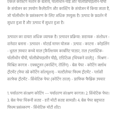
एकल कास्टिंग मशीन के बजाय, पॉलीथीन-पीई और पॉलीप्रोपाइलीन-पीपी
के संयोजन का उपयोग कैलेंडरिंग और कास्टिंग के संयोजन में किया जाता है,
जो पॉलीथीन के प्रसंस्करण के लिए अधिक उपयुक्त है। उत्पाद के प्रदर्शन में
सुधार हुआ है और उत्पाद में सुधार हुआ है।
उत्पादन का दायरा अधिक व्यापक है। उत्पादन प्रक्रिया: सहायक - संशोधन -
दानेदार बनाना - उत्पादन - मोटाई मापन योजक - उत्पाद - काटना - कोइलिंग
- भूतल उपचार कच्चे माल [कैल्शियम कार्बोनेट पाउडर, राल (प्लास्टिक-
पॉलीथीन पीपी, पॉलीप्रोपाइलीन पीई), एडिटिव्स (चिपकने वाले)] - मिश्रण -
मिश्रित कागज - एक्सट्रूज़न (कास्टिंग, रोलिंग) - बेस पेपर - कोटिंग क्लॉथ
ट्रीटमेंट (पेपर स्प्रे कोटिंग सॉल्यूशन) - मल्टीलेयर फिल्म ट्रीटमेंट - ग्लॉसी
सरफेस ट्रीटमेंट - सिंथेटिक पेपर (कोटिंग तरल) - ग्राफिक फैब्रिक उपचार
1. पर्यावरण संरक्षण कोटिंग --- पर्यावरण संरक्षण कागज। 2. सिंथेटिक पेपर।
3. बेस पेपर चिकनी सतह - हरी मोटी सतह सामग्री। 4. बेस पेपर बहुपरत
फिल्म प्रसंस्करण - सिंथेटिक मोटी शीट।