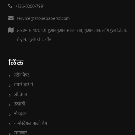
+136-0260-7991
service@stonepapersz.com
आरएम ए 401, 101 हुआनगुआन साउथ रोड, गुआनलान, लोंगहुआ जिला,
शेन्ज़ेन, गुआंग्डोंग, चीन
लिंक
स्टोन पेपर
हमारे बारे में
जीविका
उत्पादों
नोटबुक
कंपोस्टेबल पॉली बैग
समाचार