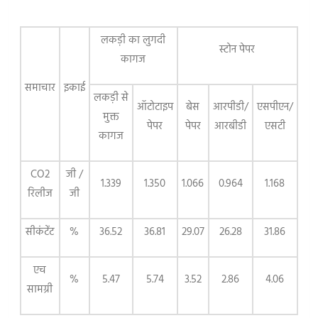
लकड़ी का लुगदी
स्टोन पेपर
कागज
समाचार
इकाई
लकड़ी से
ऑटोटाइप
बेस
आरपीडी/
एसपीएन/
मुक्त
पेपर
पेपर
आरबीडी
एसटी
कागज
CO2
जी /
1.339
1.350
1.066
0.964
1.168
रिलीज
जी
सीकंटेंट
%
36.52
36.81
29.07
26.28
31.86
एच
%
5.47
5.74
3.52
2.86
4.06
सामग्री