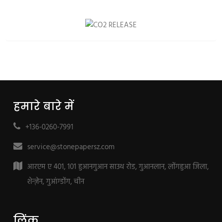
हमारे बारे में
+136-0260-7991
service@stonepapersz.com
आरएम ए 401, 101 हुआनगुआन साउथ रोड, गुआनलान, लोंगहुआ जिला,
शेन्ज़ेन, गुआंग्डोंग, चीन
लिंक