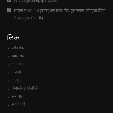
service@stonepapersz.com
आरएम ए 401, 101 हुआनगुआन साउथ रोड, गुआनलान, लोंगहुआ जिला,
शेन्ज़ेन, गुआंग्डोंग, चीन
लिंक
स्टोन पेपर
हमारे बारे में
जीविका
उत्पादों
नोटबुक
कंपोस्टेबल पॉली बैग
समाचार
संपर्क करें