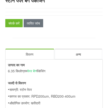
स्टोन पेपर बैग पैकेजिंग
संपर्क करें
त्वरित जांच
विवरण
अन्य
उत्पाद का नाम
6.35 किलोग्राम
पेपर बैग
पैकेजिंग
जल्दी से विवरण
•
सामग्री: स्टोन पेपर
•
कागज का प्रकार: RPD200um, RBD200-400um
•
औद्योगिक उपयोग: खरीदारी