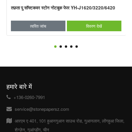
तफ़ता पु सॉफ्टकवर स्टोन नोटबुक पेपर YH-J1620/3220/6420
त्वरित जांच
विवरण देखें
हमारे बारे में
+136-0260-7991
service@stonepapersz.com
आरएम ए 401, 101 हुआनगुआन साउथ रोड, गुआनलान, लोंगहुआ जिला,
शेन्ज़ेन, गुआंग्डोंग, चीन