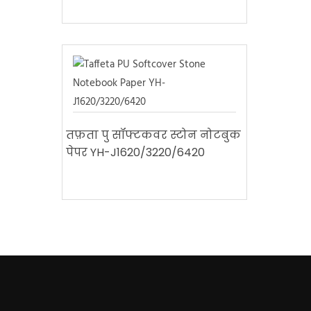
तफ़ता पु सॉफ्टकवर स्टोन नोटबुक
पेपर YH-J1620/3220/6420