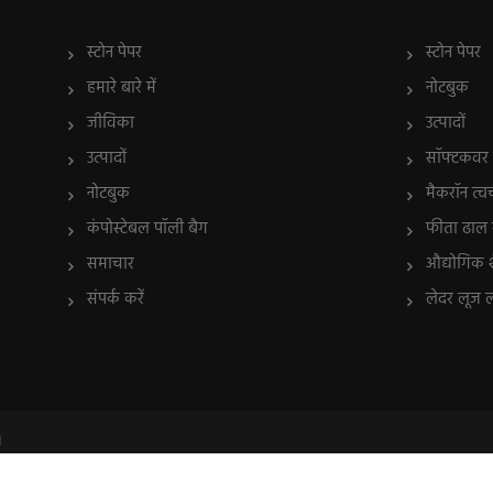
स्टोन पेपर
स्टोन पेपर
हमारे बारे में
नोटबुक
जीविका
उत्पादों
उत्पादों
सॉफ्टकवर न
नोटबुक
मैकरॉन त्व
कंपोस्टेबल पॉली बैग
फीता ढाल र
समाचार
औद्योगिक श
संपर्क करें
लेदर लूज 
।