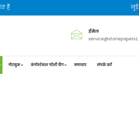
त है
जुड़
ईमेल
service@stonepapersz
नोटबुक
कंपोस्टेबल पॉली बैग
समाचार
संपर्क करें