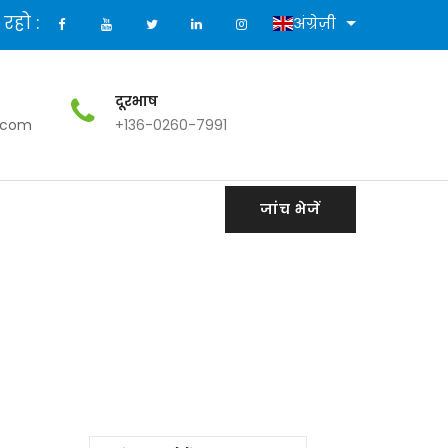
े रहो :
अंग्रेज़ी
दूरभाष
.com
+136-0260-7991
जांच भेजें