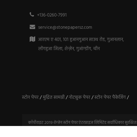
+136-0260-7991
service@stonepapersz.com
आरएम ए 401, 101 हुआनगुआन साउथ रोड, गुआनलान,
लोंगहुआ जिला, शेन्ज़ेन, गुआंग्डोंग, चीन
स्टोन पेपर
/
मुद्रित सामग्री
/
नोटबुक पेपर
/
स्टोन पेपर पैकेजिंग
/
कॉपीराइट 2019 शेन्ज़ेन स्टोन पेपर एंटरप्राइज लिमिटेड सर्वाधिकार सुरक्षित