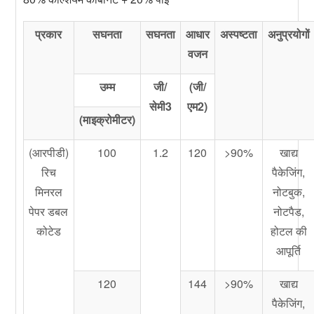
प्रकार
सघनता
सघनता
आधार
अस्पष्टता
अनुप्रयोगों
वजन
उम्म
जी/
(जी/
सेमी3
एम2)
(माइक्रोमीटर)
(आरपीडी)
100
1.2
120
>90%
खाद्य
रिच
पैकेजिंग,
मिनरल
नोटबुक,
पेपर डबल
नोटपैड,
कोटेड
होटल की
आपूर्ति
120
144
>90%
खाद्य
पैकेजिंग,