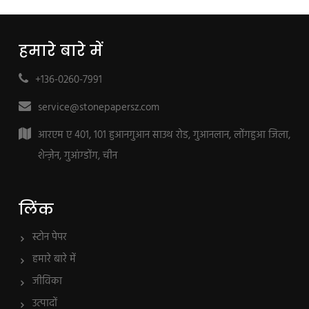
हमारे बारे में
+136-0260-7991
service@stonepapersz.com
आरएम ए 401, 101 हुआनगुआन साउथ रोड, गुआनलान, लोंगहुआ जिला,
शेन्ज़ेन, गुआंग्डोंग, चीन
लिंक
स्टोन पेपर
हमारे बारे में
जीविका
उत्पादों