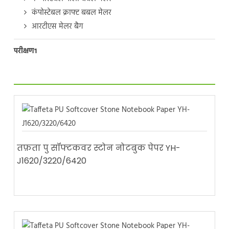
कंपोस्टेबल क्राफ्ट बबल मेलर
आरटीएस मेलर बैग
परीक्षण1
तफ़ता पु सॉफ्टकवर स्टोन नोटबुक पेपर YH-
J1620/3220/6420