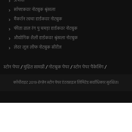
उत्पादों
सॉफ्टकवर नोटबुक श्रृंखला
मैकरॉन त्वचा हार्डकवर नोटबुक
फीता ढाल रंग पु चमड़ा हार्डकवर नोटबुक
औद्योगिक शैली हार्डकवर श्रृंखला नोटबुक
लेदर लूज लीफ नोटबुक सीरीज
स्टोन पेपर
/
मुद्रित सामग्री
/
नोटबुक पेपर
/
स्टोन पेपर पैकेजिंग
/
कॉपीराइट 2019 शेन्ज़ेन स्टोन पेपर एंटरप्राइज लिमिटेड सर्वाधिकार सुरक्षित।