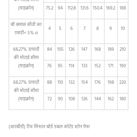
की मोटाई सीमा
(माइक्रोन)
75.2
94
112.8
131.6
150.4
169.2
188
बी क्लास सीवी का
4
5
6
7
8
9
10
एसडी< 5% σ
68.27% उत्पादों
84
105
126
147
168
189
210
की मोटाई सीमा
(माइक्रोन)
76
95
114
133
152
171
190
68.27% उत्पादों
88
110
132
154
176
198
220
की मोटाई सीमा
(माइक्रोन)
72
90
108
126
144
162
180
(आरबीडी) रिच मिनरल बोर्ड डबल कोटेड स्टोन पेपर