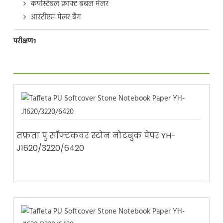
कंपोस्टेबल क्राफ्ट बबल मेलर
आरटीएस मेलर बैग
परीक्षण1
तफ़ता पु सॉफ्टकवर स्टोन नोटबुक पेपर YH-
J1620/3220/6420