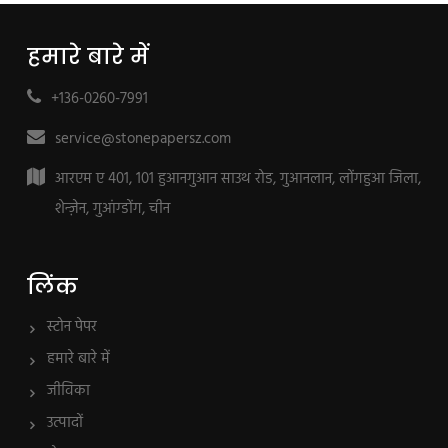
हमारे बारे में
+136-0260-7991
service@stonepapersz.com
आरएम ए 401, 101 हुआनगुआन साउथ रोड, गुआनलान, लोंगहुआ जिला,
शेन्ज़ेन, गुआंग्डोंग, चीन
लिंक
स्टोन पेपर
हमारे बारे में
जीविका
उत्पादों