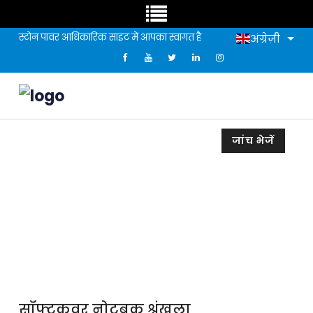
स्टोन पावर आधिकारिक साइट में आपका स्वागत है
अंग्रेज़ी
जांच भेजें
सॉफ्टकवर नोटबुक श्रृंखला
सॉफ्टकवर नोटबुक श्रृंखला