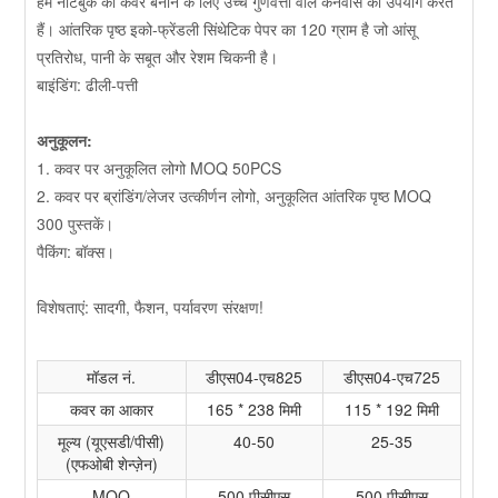
हम नोटबुक का कवर बनाने के लिए उच्च गुणवत्ता वाले कैनवास का उपयोग करते
हैं। आंतरिक पृष्ठ इको-फ्रेंडली सिंथेटिक पेपर का 120 ग्राम है जो आंसू
प्रतिरोध, पानी के सबूत और रेशम चिकनी है।
बाइंडिंग: ढीली-पत्ती
अनुकूलन:
1. कवर पर अनुकूलित लोगो MOQ 50PCS
2. कवर पर ब्रांडिंग/लेजर उत्कीर्णन लोगो, अनुकूलित आंतरिक पृष्ठ MOQ
300 पुस्तकें।
पैकिंग: बॉक्स।
विशेषताएं: सादगी, फैशन, पर्यावरण संरक्षण!
मॉडल नं.
डीएस04-एच825
डीएस04-एच725
कवर का आकार
165 * 238 मिमी
115 * 192 मिमी
मूल्य (यूएसडी/पीसी)
40-50
25-35
(एफओबी शेन्ज़ेन)
MOQ
500 पीसीएस
500 पीसीएस