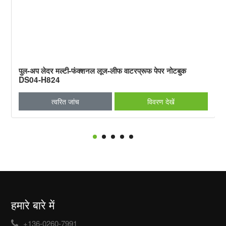
पुल-अप लेदर मल्टी-फंक्शनल लूज-लीफ वाटरप्रूफ पेपर नोटबुक
DS04-H824
त्वरित जांच
विवरण देखें
हमारे बारे में
+136-0260-7991