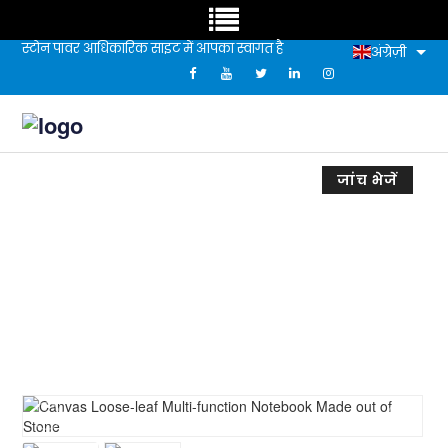
स्टोन पावर आधिकारिक साइट में आपका स्वागत है
अंग्रेज़ी
जांच भेजें
कैनवास लूज-लीफ मल्टी-फंक्शन नोटबुक पत्थर से
बना है