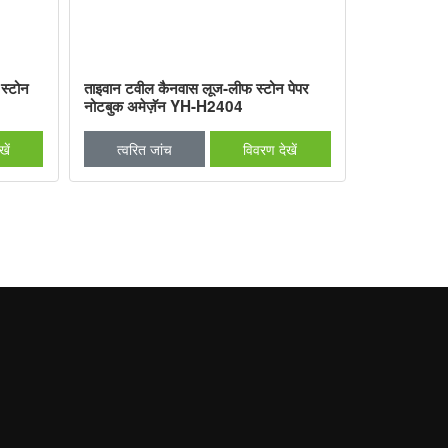
स्टोन
ताइवान टवील कैनवास लूज-लीफ स्टोन पेपर
स्टोन पेपर हस्
नोटबुक अमेज़ॅन YH-H2404
व्यक्तिगत स्
ें
त्वरित जांच
विवरण देखें
त्वरित ज