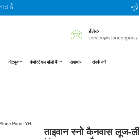
गत है
जुड़
ईमेल
service@stonepapersz
नोटबुक
कंपोस्टेबल पॉली बैग
समाचार
संपर्क करें
ोटबुक स्टोन पेपर YH-H2403 क्या है
ताइवान स्नो कैनवास लूज-ल