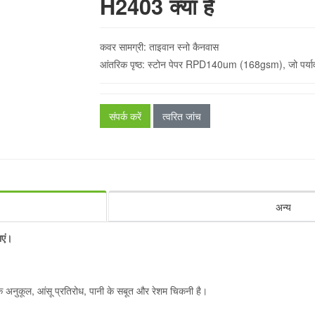
H2403 क्या है
कवर सामग्री: ताइवान स्नो कैनवास
आंतरिक पृष्ठ: स्टोन पेपर RPD140um (168gsm), जो पर्यावर
संपर्क करें
त्वरित जांच
अन्य
ाएं।
अनुकूल, आंसू प्रतिरोध, पानी के सबूत और रेशम चिकनी है।