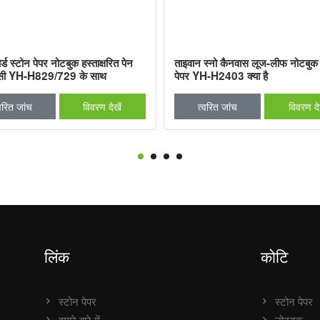
ड स्टोन पेपर नोटबुक हस्ताक्षरित पेन
ताइवान स्नो कैनवास लूज-लीफ नोटबुक 
सी YH-H829/729 के साथ
पेपर YH-H2403 क्या है
वरित जांच
विवरण देखें
त्वरित जांच
विवरण देख
लिंक
कोटि
स्टोन पेपर
स्टोन पेपर
हमारे बारे में
नोटबुक