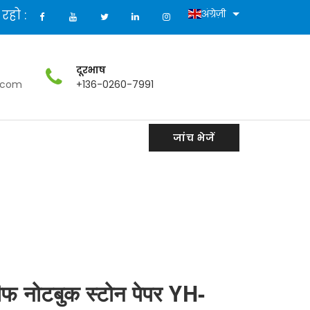
े रहो :
अंग्रेज़ी
दूरभाष
.com
+136-0260-7991
जांच भेजें
ीफ नोटबुक स्टोन पेपर YH-