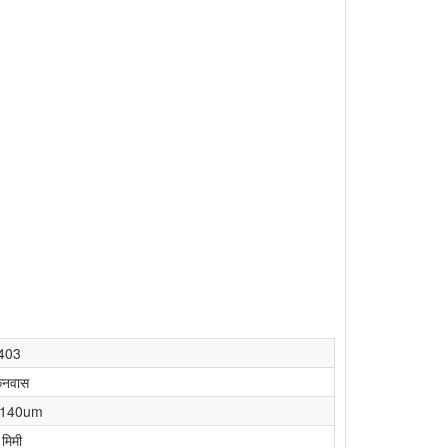
403
कैनवास
PD140um
मिमी