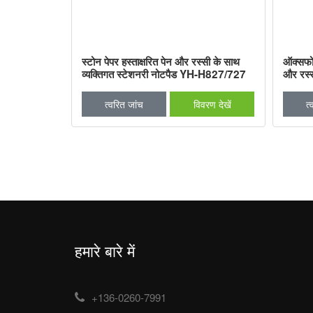
्टोन पेपर
स्टोन पेपर हस्ताक्षरित पेन और रस्सी के साथ
ऑक्सफोर्
व्यक्तिगत स्टेशनरी नोटपैड YH-H827/727
और रस्
वरण देखें
त्वरित जांच
विवरण देखें
त्
हमारे बारे में
+136-0260-7991