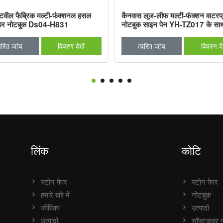
टवील फैब्रिक मल्टी-फंक्शनल हसल
कैनवास लूज-लीफ मल्टी-फंक्शन वाटरप
पेपर नोटबुक Ds04-H831
नोटबुक साइन पेन YH-TZ017 के साथ
से बना है
वरित जांच
विवरण देखें
त्वरित जांच
विवरण देख
लिंक
कोटि
स्टोन पेपर
स्टोन पेपर
हमारे बारे में
नोटबुक
जीविका
उत्पादों
उत्पादों
सॉफ्टकवर न