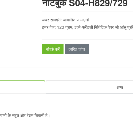
नोटबुक S04-H829/729
कवर सामग्री: आयातित जामदानी
इनर पेज: 120 ग्राम, इको-फ्रेंडली सिंथेटिक पेपर जो आंसू प्
संपर्क करें
त्वरित जांच
अन्य
, पानी के सबूत और रेशम चिकनी है।