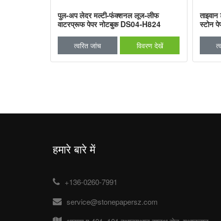
फंक्शनल स्टोन
पुल-अप लेदर मल्टी-फंक्शनल लूज-लीफ
ताइवान 
 H737/837
वाटरप्रूफ पेपर नोटबुक DS04-H824
स्टोन 
वरण देखें
त्वरित जांच
विवरण देखें
त्
हमारे बारे में
+136-0260-7991
service@stonepapersz.com