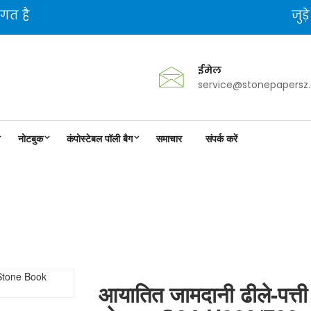
गत है
जुड़
ईमेल
service@stonepapersz
नोटबुक
कंपोस्टेबल पॉली बैग
समाचार
संपर्क करें
हुआयामी हसल स्टोन बुक नोटबुक S04-H8
आयातित जामदानी ढीले-पत्त