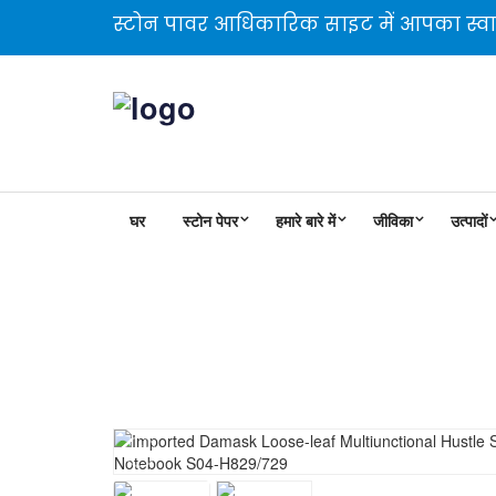
स्टोन पावर आधिकारिक साइट में आपका स्वा
घर
स्टोन पेपर
हमारे बारे में
जीविका
उत्पादों
आयातित जामदानी ढीले-पत्ती ब