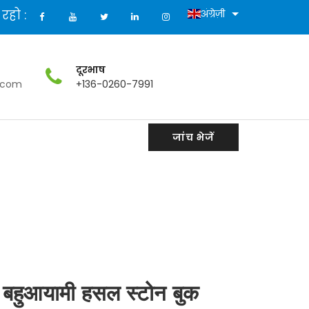
े रहो :
अंग्रेज़ी
दूरभाष
.com
+136-0260-7991
जांच भेजें
29/729
ी बहुआयामी हसल स्टोन बुक